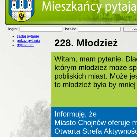
login:
hasło:
zadaj pytanie
228. Młodzież
pokaż pytania
regulamin
Witam, mam pytanie. Dla
którym młodzież może spę
pobliskich miast. Może je
to młodzież była by mniej
Informuję, że
Miasto Chojnów oferuje m
Otwarta Strefa Aktywności