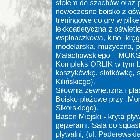
stołem do szachów oraz 
nowoczesne boisko z oświ
treningowe do gry w piłkę
lekkoatletyczna z oświetl
wspinaczkowa, kino, kręgie
modelarska, muzyczna, pl
Małachowskiego – MOKS
Kompleks ORLIK w tym boi
koszykówkę, siatkówkę, s
Kilińskiego).
Siłownia zewnętrzna i pla
Boisko plażowe przy „Mor
Sikorskiego).
Basen Miejski - kryta pły
gejzerami. Sala do squa
pływalni, (ul. Paderewski