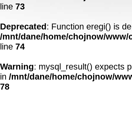
line
73
Deprecated
: Function eregi() is d
/mnt/dane/home/chojnow/www/c
line
74
Warning
: mysql_result() expects 
in
/mnt/dane/home/chojnow/www
78