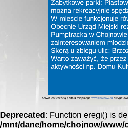
Zabytkowe parki: Piastows
można rekreacyjnie spęd
W mieście funkcjonuje ró
Obecnie Urząd Miejski re
Pumptracka w Chojnowie,
zainteresowaniem młodzi
Skorą u zbiegu ulic: Brzo
Warto zaważyć, że przez
aktywności np. Domu Kul
serwis jest częścią portalu miejskiego
www.chojnow.eu
przygotow
Deprecated
: Function eregi() is d
/mnt/dane/home/chojnow/www/c