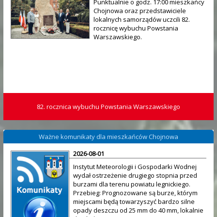
Punktualnie o godz. 17:00 mieszkańcy
Chojnowa oraz przedstawiciele
lokalnych samorządów uczcili 82.
rocznicę wybuchu Powstania
Warszawskiego.
82. rocznica wybuchu Powstania Warszawskiego
Ważne komunikaty dla mieszkańców Chojnowa
2026-08-01
Instytut Meteorologii i Gospodarki Wodnej
wydał ostrzeżenie drugiego stopnia przed
burzami dla terenu powiatu legnickiego.
Przebieg: Prognozowane są burze, którym
miejscami będą towarzyszyć bardzo silne
opady deszczu od 25 mm do 40 mm, lokalnie