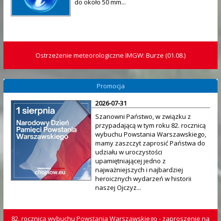
do około 50 mm...
Ostrzeżenie meteorologiczne IMGW: Burze (01.08.)
Promocja
2026-07-31
Szanowni Państwo, w związku z
przypadającą w tym roku 82. rocznicą
wybuchu Powstania Warszawskiego,
mamy zaszczyt zaprosić Państwa do
udziału w uroczystości
upamiętniającej jedno z
najważniejszych i najbardziej
heroicznych wydarzeń w historii
naszej Ojczyz...
82. rocznica wybuchu Powstania Warszawskiego - zaproszenie na