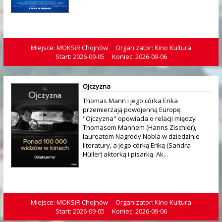
Miejsce: MOKSiR Chojnów
Organizator: Kino Kultura
Start: 2026-09-05
Koniec: 2026-09-06
Ojczyzna
Thomas Mann i jego córka Erika
przemierzają powojenną Europę.
"Ojczyzna" opowiada o relacji między
Thomasem Mannem (Hanns Zischler),
laureatem Nagrody Nobla w dziedzinie
literatury, a jego córką Eriką (Sandra
Hüller) aktorką i pisarką. Ak...
Miejsce: MOKSiR Chojnów
Organizator: Kino Kultura
Start: 2026-09-05
Koniec: 2026-09-06