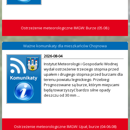
Ostrzeżenie meteorologiczne IMGW: Burze (05.08.)
Ważne komunikaty dla mieszkańców Chojnowa
2026-08-04
Instytut Meteorologii i Gospodarki Wodnej
wydał ostrzeżenie trzeciego stopnia przed
upałem i drugiego stopnia przed burzami dla
terenu powiatu legnickiego. Przebieg:
Prognozowane są burze, którym miejscami
będą towarzyszyć bardzo silne opady
deszczu od 30 mm ...
Ostrzeżenie meteorologiczne IMGW: Upał, burze (04-06.08)