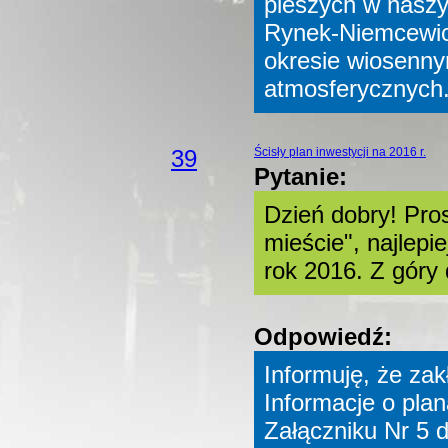
pieszych w naszy
Rynek-Niemcewic
okresie wiosenny
atmosferycznych
39
Ścisły plan inwestycji na 2016 r.
Pytanie:
Dzień dobry! Pro
mieście", najlepi
rok 2016. Z góry 
Odpowiedź:
Informuję, że zak
Informacje o pla
Załączniku Nr 5 