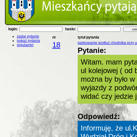
login:
hasło:
zadaj pytanie
nr
tytuł pytania
pokaż pytania
18
parkowanie wzdłuż chodnika przy u
regulamin
Pytanie:
Witam. mam pyta
ul kolejowej ( od
można by było w n
wyjazdy z podwór
widać czy jedzie 
Odpowiedź:
Informuję, że ul
Wydział Dróg i K