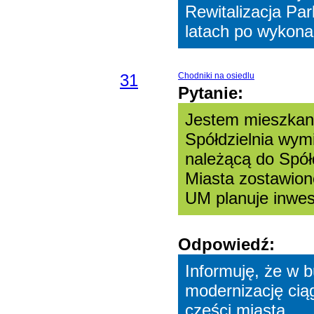
Rewitalizacja Pa
latach po wykonan
31
Chodniki na osiedlu
Pytanie:
Jestem mieszkank
Spółdzielnia wymi
należącą do Spół
Miasta zostawion
UM planuje inwes
Odpowiedź:
Informuję, że w 
modernizację cią
części miasta.