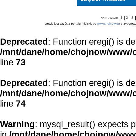
|
|
|
<< nowsze
1
2
3
serwis jest częścią portalu miejskiego
www.chojnow.eu
przygotow
Deprecated
: Function eregi() is d
/mnt/dane/home/chojnow/www/c
line
73
Deprecated
: Function eregi() is d
/mnt/dane/home/chojnow/www/c
line
74
Warning
: mysql_result() expects 
in
/mnt/dane/home/chojnow/www