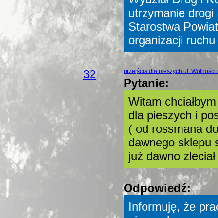
utrzymanie drogi 
Starostwa Powia
organizacji ruch
32
przejścia dla pieszych ul. Wolności
Pytanie:
Witam chciałbym 
dla pieszych i po
( od rossmana do 
dawnego sklepu 
już dawno zleciał
Odpowiedź:
Informuję, że pr