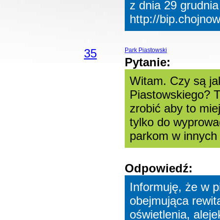
z dnia 29 grudnia
http://bip.chojno
35
Park Piastowski
Pytanie:
Witam. Czy są jak
Piastowskiego? T
zrobić aby to mi
tylko do wyprowa
parkom w innych m
Odpowiedź:
Informuję, że w p
obejmująca rewit
oświetlenia, alej