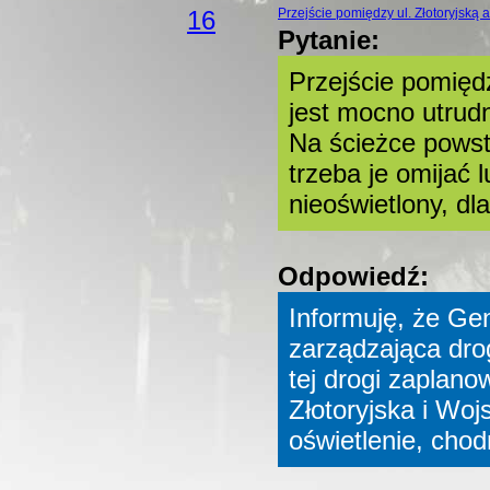
16
Przejście pomiędzy ul. Złotoryjską
Pytanie:
Przejście pomiędz
jest mocno utrudn
Na ścieżce powsta
trzeba je omijać l
nieoświetlony, dla
Odpowiedź:
Informuję, że Ge
zarządzająca dro
tej drogi zaplano
Złotoryjska i Woj
oświetlenie, chodni