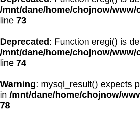
/mnt/dane/home/chojnow/www/c
line
73
Deprecated
: Function eregi() is d
/mnt/dane/home/chojnow/www/c
line
74
Warning
: mysql_result() expects 
in
/mnt/dane/home/chojnow/www
78