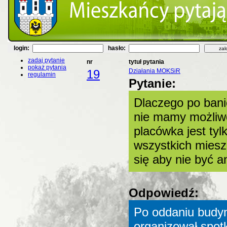
login:
hasło:
zadaj pytanie
nr
tytuł pytania
pokaż pytania
19
Działania MOKSiR
regulamin
Pytanie:
Dlaczego po banicj
nie mamy możliw
placówka jest tyl
wszystkich miesz
się aby nie być
Odpowiedź:
Po oddaniu budyn
organizował spot