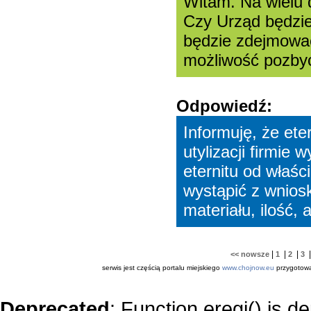
Witam. Na wielu 
Czy Urząd będzie
będzie zdejmować 
możliwość pozbyc
Odpowiedź:
Informuję, że ete
utylizacji firmie
eternitu od właśc
wystąpić z wniosk
materiału, ilość, a
|
|
|
<< nowsze
1
2
3
serwis jest częścią portalu miejskiego
www.chojnow.eu
przygotow
Deprecated
: Function eregi() is d