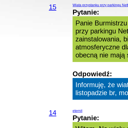
15
Wiata przystanku przy parkingu Net
Pytanie:
Panie Burmistrzu
przy parkingu Ne
zainstalowania, b
atmosferyczne dl
obecną nie mają s
Odpowiedź:
Informuję, że wi
listopadzie br, m
14
eternit
Pytanie: