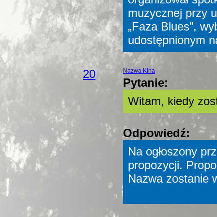
muzycznej przy u
„Faza Blues”, wy
udostępnionym na
20
Nazwa Kina
Pytanie:
Witam, kiedy zo
Odpowiedź:
Na ogłoszony pr
propozycji. Prop
Nazwa zostanie w