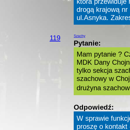
która przewiduje
drogą krajową nr 
ul.Asnyka. Zakre
119
Szachy
Pytanie:
Mam pytanie ? Cz
MDK Dany Chojnów
tylko sekcja szac
szachowy w Chojn
drużyna szachowa
Odpowiedź:
W sprawie funkc
proszę o kontakt 