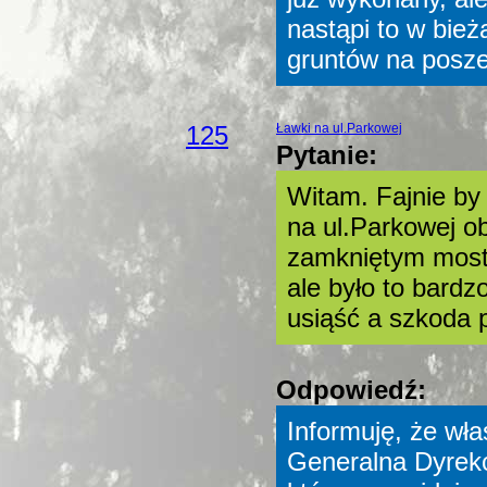
nastąpi to w bie
gruntów na poszer
125
Ławki na ul.Parkowej
Pytanie:
Witam. Fajnie by
na ul.Parkowej o
zamkniętym most
ale było to bard
usiąść a szkoda p
Odpowiedź:
Informuję, że wła
Generalna Dyrekc