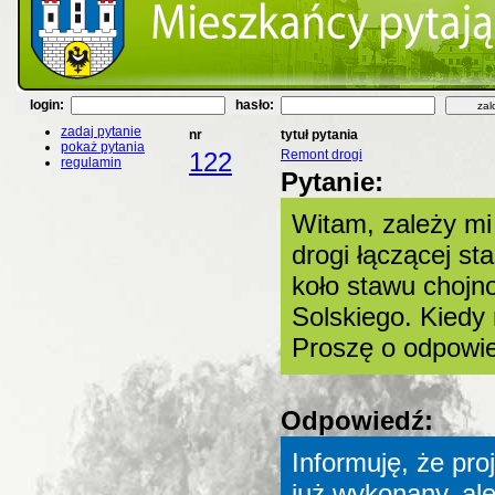
login:
hasło:
zadaj pytanie
nr
tytuł pytania
pokaż pytania
122
Remont drogi
regulamin
Pytanie:
Witam, zależy mi
drogi łączącej s
koło stawu chojn
Solskiego. Kiedy
Proszę o odpowi
Odpowiedź:
Informuję, że proj
już wykonany, ale