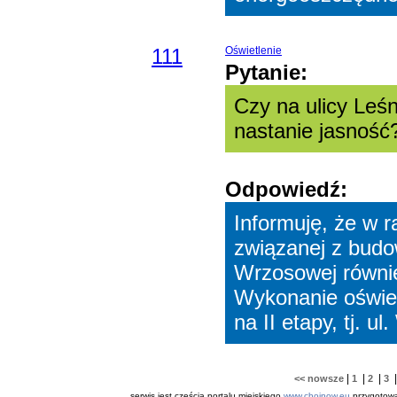
111
Oświetlenie
Pytanie:
Czy na ulicy Leś
nastanie jasność
Odpowiedź:
Informuję, że w 
związanej z budo
Wrzosowej również
Wykonanie oświetl
na II etapy, tj. u
|
|
|
<< nowsze
1
2
3
serwis jest częścią portalu miejskiego
www.chojnow.eu
przygotow