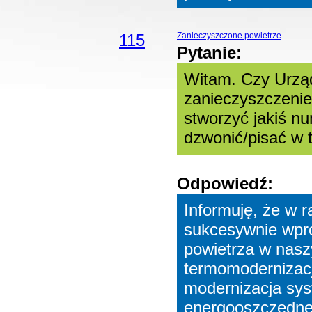
115
Zanieczyszczone powietrze
Pytanie:
Witam. Czy Urząd
zanieczyszczeni
stworzyć jakiś n
dzwonić/pisać w 
Odpowiedź:
Informuję, że w 
sukcesywnie wpr
powietrza w nasz
termomodernizacj
modernizacja sys
energooszczędne,